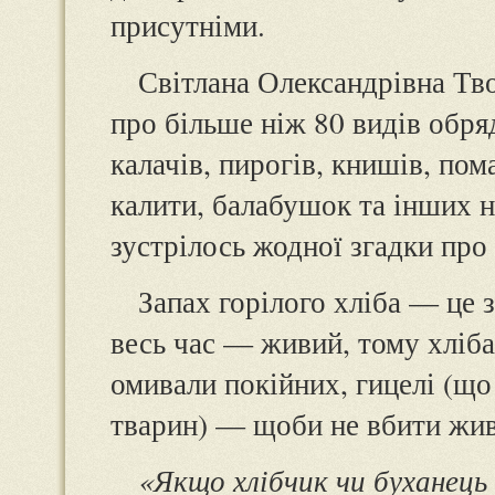
присутніми.
Світлана Олександрівна Тво
про більше ніж 80 видів обряд
калачів, пирогів, книшів, пома
калити, балабушок та інших на
зустрілось жодної згадки про 
Запах горілого хліба — це з
весь час — живий, тому хліба
омивали покійних, гицелі (щ
тварин) — щоби не вбити жив
«Якщо хлібчик чи буханець