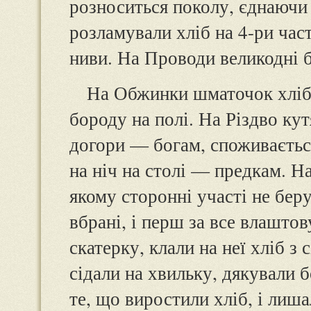
розноситься поколу, єднаючи
розламували хліб на 4-ри час
ниви. На Проводи великодні 
На Обжинки шматочок хліба
бороду на полі. На Різдво ку
догори — богам, споживаєтьс
на ніч на столі — предкам. Н
якому сторонні участі не бер
вбрані, і перш за все влаштов
скатерку, клали на неї хліб з
сідали на хвильку, дякували 
те, що виростили хліб, і ли