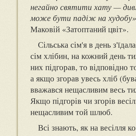
негайно святити хату — дивл
може бути падіж на худобу
Маковій «Затоптаний цвіт».
Сільська сім'я в день з'їда
сім хлібин, на кожний день ти
них підгорав, то відповідно 
а якщо згорав увесь хліб (був
вважався нещасливим весь ти
Якщо підгорів чи згорів весі
нещасливим той шлюб.
Всі знають, як на весілля к