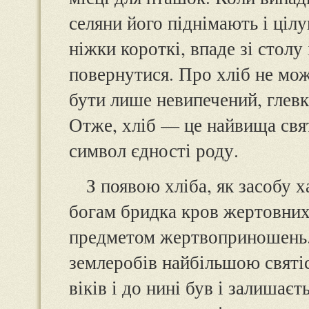
селяни його піднімають і ці
ніжки короткі, впаде зі столу
повернутися. Про хліб не мож
бути лише невипечений, глевки
Отже, хліб — це найвища свят
символ єдності роду.
З появою хліба, як засобу 
богам бридка кров жертовних 
предметом жертвоприношень.
землеробів найбільшою святі
віків і до нині був і залишаєт