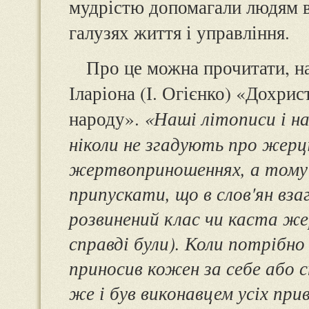
мудрістю допомагали людям в
галузях життя і управління.
Про це можна прочитати, н
Іларіона (І. Огієнко) «Дохрис
народу».
«Наші літописи і н
ніколи не згадують про жерці
жертвоприношеннях, а тому 
припускати, що в слов'ян взаг
розвинений клас чи каста жер
справді були). Коли потрібно
приносив кожен за себе або 
же і був виконавцем усіх при