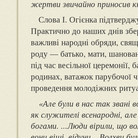
жертви звичайно приносив кн
Слова І. Огієнка підтвердж
Практично до наших днів збер
важливі народні обряди, свя
роду — батько, мати, шанован
під час весільної церемонії, 
родинах, ватажок парубочої ч
проведення молодіжних ритуа
«Але були в нас так звані в
як служителі всенародні, але 
богами. ...Люди вірили, що в
вони віщі, відуни... Волхви б