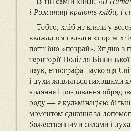
В тій самій книзі:
«В Питан
і Рожаниці крають хліби, і си
Тобто, хліб не клали у вого
вважалося сказати «поріж хліб»
потрібно «покрай». Згідно з
території Поділля Вінницької
наук, етнографа-науковця Св
і духи живляться пахощами х
краяння і роздавання обрядово
роду — є кульмінацією більшо
моментом єднання за допомог
божественними силами і духа