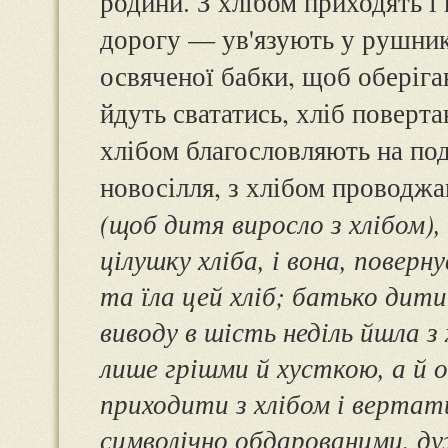
родини. З хлібом приходять і
дорогу — ув'язують у рушник
освяченої бабки, щоб оберіга
йдуть свататись, хліб поверт
хлібом благословляють на под
новосілля, з хлібом проводж
(щоб дитя виросло з хлібом),
цілушку хліба, і вона, поверн
та їла цей хліб; батько дити
виводу в шість неділь йшла з 
лише грішми й хусткою, а й об
приходити з хлібом і вертат
символічно обдарованими, ду