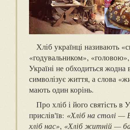
Хліб українці називають «
«годувальником», «головою»,
Україні не обходиться жодна 
символізує життя, а слова «ж
мають один корінь.
Про хліб і його святість в 
прислів'їв:
«Хліб на столі — 
хліб нас»
,
«Хліб житній — ба