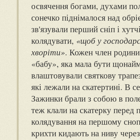
освячення богами, духами пол
сонечко піднімалося над обрі
зв'язували перший сніп і хутч
колядувати,
«щоб у господарс
хворіти»
. Кожен член родини
«бабу», яка мала бути щонайме
влаштовували святкову трапе
які лежали на скатертині. В с
Зажинки брали з собою в поле
теж клали на скатерку перед п
колядування на першому сноп
крихти кидають на ниву через