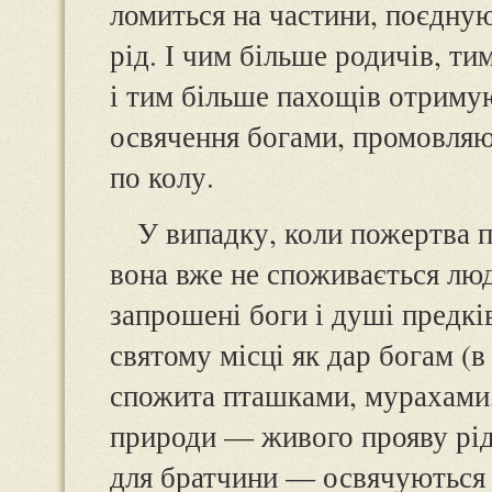
ломиться на частини, поєдную
рід. І чим більше родичів, ти
і тим більше пахощів отримую
освячення богами, промовляют
по колу.
У випадку, коли пожертва п
вона вже не споживається люд
запрошені боги і душі предкі
святому місці як дар богам (
спожита пташками, мурахами,
природи — живого прояву рідн
для братчини — освячуються 