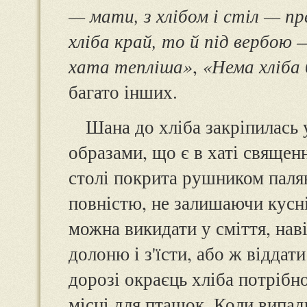
— мати, з хлібом і стіл — п
хліба край, то й під вербою 
хата тепліша»
,
«Нема хліба 
багато інших.
Шана до хліба закріпилась 
образами, що є в хаті священ
столі покрита рушником паля
повністю, не залишаючи кусні
можна викидати у сміття, наві
долоню і з'їсти, або ж віддат
дорозі окраєць хліба потрібн
місці для пташок. Коли випад