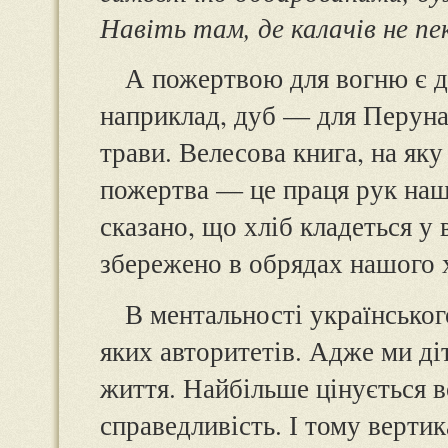
Навіть там, де калачів не пе
А пожертвою для вогню є др
наприклад, дуб — для Перуна),
трави. Велесова книга, на як
пожертва — це праця рук наши
сказано, що хліб кладеться у в
збережено в обрядах нашого 
В ментальності українськог
яких авторитетів. Адже ми діт
життя. Найбільше цінується во
справедливість. І тому вертик