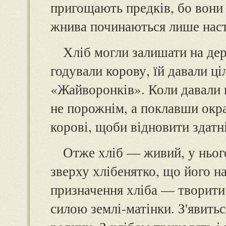
пригощають предків, бо вони 
жнива починаються лише наст
Хліб могли залишати на де
годували корову, їй давали ц
«Жайворонків». Коли давали г
не порожнім, а поклавши окра
корові, щоби відновити здатн
Отже хліб — живий, у нього
зверху хлібенятко, що його 
призначення хліба — творити
силою землі-матінки. З'явитьс