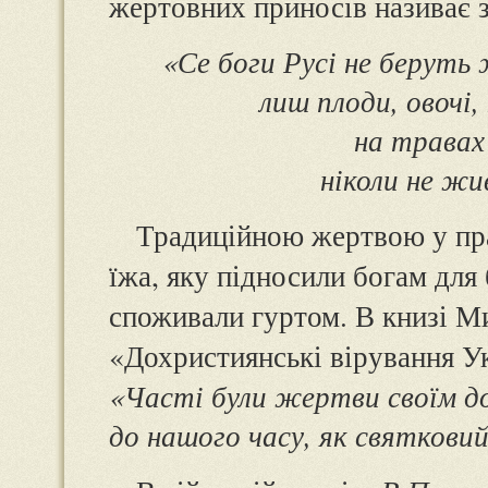
жертовних приносів називає зе
«Се боги Русі не беруть 
лиш плоди, овочі,
на травах 
ніколи не жи
Традиційною жертвою у пр
їжа, яку підносили богам для
споживали гуртом. В книзі Ми
«Дохристиянські вірування У
«Часті були жертви своїм д
до нашого часу, як святкови