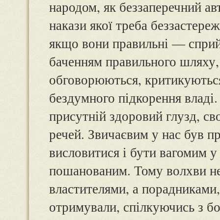
народом, як беззаперечний авт
накази якої треба беззастере
якщо вони правильні — сприй
баченням правильного шляху, 
обговорюються, критикуються.
бездумного підкорення владі
присутній здоровий глузд, св
речей. Звичаєвим у нас був пр
висловитися і бути вагомим у
пошанованим. Тому волхви не
властителями, а порадниками,
отримували, спілкуючись з бо