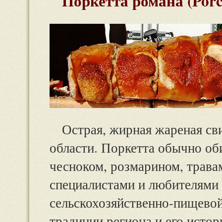
Поркетта романа (Porc
Острая, жирная жареная св
области. Поркетта обычно об
чесноком, розмарином, трава
специалистами и любителями
сельскохозяйственно-пищево
традиции региона и его истор