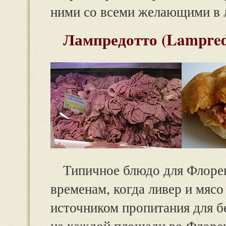
ними со всеми желающими в л
Лампредотто (Lampred
Типичное блюдо для Флорен
временам, когда ливер и мяс
источником пропитания для б
на каждой площади во Флорен