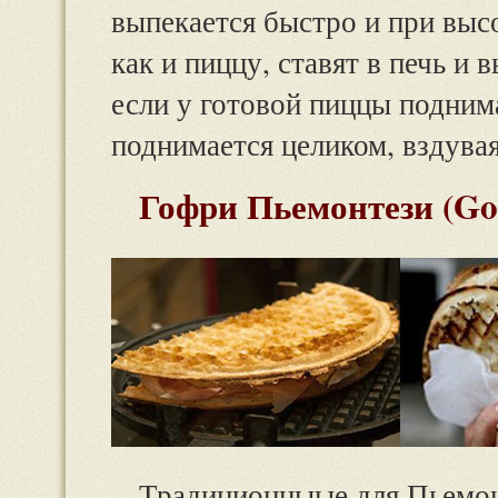
выпекается быстро и при высо
как и пиццу, ставят в печь и 
если у готовой пиццы подним
поднимается целиком, вздува
Гофри Пьемонтези (Gof
Традиционныые для Пьемон