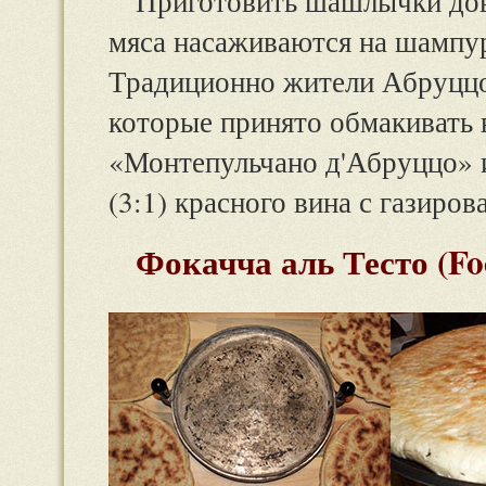
Приготовить шашлычки дов
мяса насаживаются на шампур
Традиционно жители Абруццо
которые принято обмакивать 
«Монтепульчано д'Абруццо» 
(3:1) красного вина с газиров
Фокачча аль Тесто (Foc