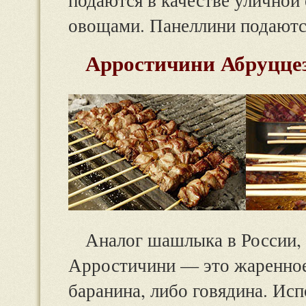
овощами. Панеллини подаются
Арростичини Абруццези
Аналог шашлыка в России, 
Арростичини — это жаренное 
баранина, либо говядина. Исп