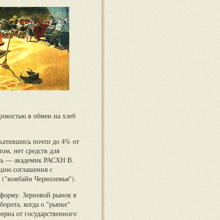
димостью в обмен на хлеб
скатившись почти до 4% от
ом, нет средств для
ль — академик РАСХН В.
цию соглашения с
 ("комбайн Черноземья").
 форму. Зерновой рынок в
орота, когда о "рынке"
ерна от государственного