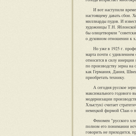
И вот наступили времен
настоящему давать сбои. Х
миллиарды пудов. И извес
художницы Т.Н. Яблонской
бы олицетворяли "советский
о духовном отношении к хл
Но уже в 1925 г. про
марта почти с удивлением о
относится в силу инерции 
по производству зерна на
как Германия, Дания, Швец
приобретать технику.
А сегодня русское зер
максимального годового в
модернизации производств
Хлыстун) считает стратег
немецкой фирмой Claas о 
Феномен "русского хле
полном его понимании исче
говорить не приходится, п