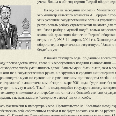
учета. Вошел в обиход термин "серый оборот зерн
На одном из заседаний коллегии Министерств
экс-министр сельского хозяйства А. Гордеев с гор
этих условиях государственные органы управлен
регулировать работу стратегически важного для 
же, "ловя рыбку в мутной воде", только относит
компаний, делающих бизнес на "серых" оборотах 
ведомости", №13-14, апрель 2001 г.). Законодате
оборота зерна практически отсутствует, "Закон о з
бездействует.
В начале текущего года, по данным Госкомст
спаду производства муки, хлеба и хлебобулочных изделий (наибольший 
производство хлеба уменьшилось вдвое. Запасы муки были выше, чем в 
ны они не в государственных руках, а в крупных и средних акционерных
оизводства муки по сравнению с уменьшением производства хлеба и хл
ие ведомости" в аналитическом обзоре за март 2001 года, будет способст
ту цен на муку и хлеб. Такой не поддающийся государственному контрол
ительному снижению его потребления, от чего в большей степени страда
график так называемого "северного завоза" муки и хлеба.
ась фактически в импортера хлеба. Правительство М. Касьянова неоднокр
обеспечить себя собственным хлебом и не будет ввозить его из-за рубежа.
орту С.-Петербурга Росхлебинспекция забраковала в начале года около 17