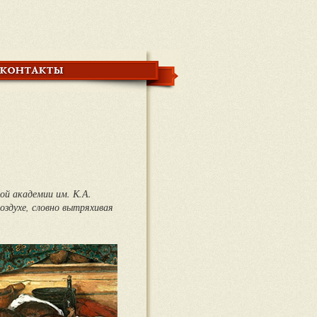
ой академии им. К.А.
воздухе, словно вытряхивая