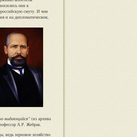
тносились они к
ероссийскую смуту. И чем
ия и на дипломатическом,
нно выдающийся"
(из архива
офессор А.Р. Жебрак.
, ведь зерновое хозяйство