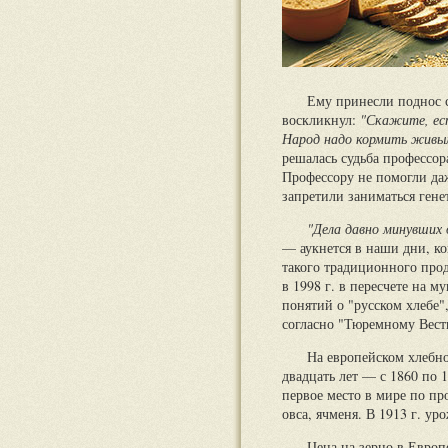
Ему принесли поднос с
воскликнул:
"Скажите, ест
Народ надо кормить живым
решалась судьба профессор
Профессору не помогли да
запретили заниматься гене
"Дела давно минувших 
— аукнется в наши дни, ко
такого традиционного прод
в 1998 г. в пересчете на 
понятий о "русском хлебе
согласно "Тюремному Вестн
На европейском хлебн
двадцать лет — с 1860 по 1
первое место в мире по п
овса, ячменя. В 1913 г. у
Цена на зерно в Европ