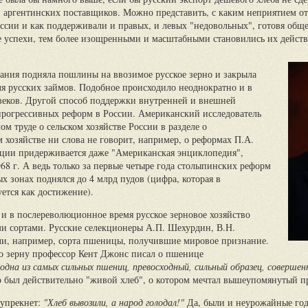
и аргентинских поставщиков. Можно представить, с каким неприятием о
ссии и как поддерживали и правых, и левых "недовольных", готовя общ
ее успехи, тем более изощренными и масштабными становились их действ
рмания подняла пошлины на ввозимое русское зерно и закрыла
я русских займов. Подобное происходило неоднократно и в
 веков. Другой способ поддержки внутренней и внешней
рогрессивных реформ в России. Американский исследователь
м труде о сельском хозяйстве России в разделе о
хозяйстве ни слова не говорит, например, о реформах П.А.
ции придерживается даже "Американская энциклопедия",
68 г. А ведь только за первые четыре года столыпинских реформ
х зонах поднялся до 4 млрд пудов (цифра, которая в
ется как достижение).
и в послереволюционное время русское зерновое хозяйство
ми сортами. Русские селекционеры А.П. Шехурдин, В.Н.
ли, например, сорта пшеницы, получившие мировое признание.
 зерну профессор Кент Джонс писал о пшенице
одна из самых сильных пшениц, превосходный, сильный образец, соверше
был действительно "живой хлеб", о котором мечтал вышеупомянутый пр
 упрекнет:
"Хлеб вывозили, а народ голодал!"
Да, были и неурожайные годы