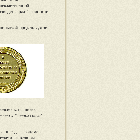
некачественной
изводства ржи! Поистине
 попыткой продать чужое
одовольственного,
тера и "черного нала"
.
 из плеяды агрономов-
трудами возвеличил