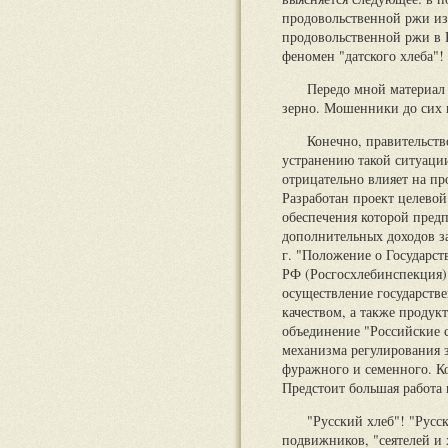
продовольственной ржи из
продовольственной ржи в 
феномен "датского хлеба"!
Передо мной материал
зерно. Мошенники до сих 
Конечно, правительст
устранению такой ситуации
отрицательно влияет на пр
Разработан проект целевой
обеспечения которой предп
дополнительных доходов за
г. "Положение о Государс
РФ (Росгосхлебинспекция)",
осуществление государстве
качеством, а также проду
объединение "Российские 
механизма регулирования 
фуражного и семенного. К
Предстоит большая работа 
"Русский хлеб"! "Русс
подвижников, "сеятелей и 