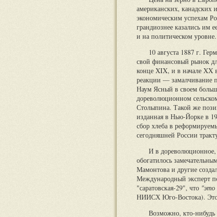
американских, канадских 
экономическим успехам Ро
грандиознее казались им 
и на политическом уровне.
10 августа 1887 г. Ге
свой финансовый рынок дл
конце XIX, и в начале XX
реакции — замалчивание п
Наум Ясный в своем большо
дореволюционном сельском 
Столыпина. Такой же пози
изданная в Нью-Йорке в 19
сбор хлеба в реформируемы
сегодняшней России тракту
И в дореволюционное, 
обогатилось замечательны
Мамонтова и другие созда
Международный эксперт по
"саратовская-29", что
"это 
НИИСХ Юго-Востока). Это 
Возможно, кто-нибудь