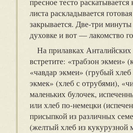
пресное тесто раскатывается
листа раскладывается готова
закрывается. Две-три минуты 
духовке и вот — лакомство го
На прилавках Анталийских 
встретите: «трабзон экмеи» (
«чавдар экмеи» (грубый хлеб
экмек» (хлеб с отрубями), «ч
маленьких булочек, испеченн
или хлеб по-немецки (испече
присыпкой из различных семе
(желтый хлеб из кукурузной м