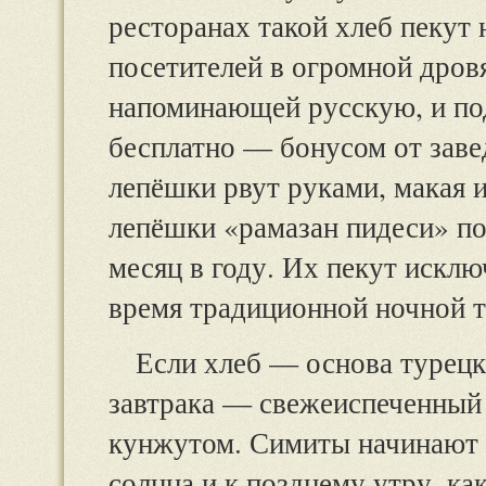
ресторанах такой хлеб пекут н
посетителей в огромной дров
напоминающей русскую, и п
бесплатно — бонусом от заве
лепёшки рвут руками, макая и
лепёшки «рамазан пидеси» п
месяц в году. Их пекут исклю
время традиционной ночной т
Если хлеб — основа турецк
завтрака — свежеиспеченный
кунжутом. Симиты начинают 
солнца и к позднему утру, ка