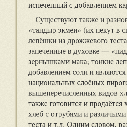
испеченный с добавлением ка
Существуют также и разно
«тандыр экмеи» (их пекут в 
лепёшки из дрожжевого теста
запеченные в духовке — «пид
зернышками мака; тонкие леп
добавлением соли и являютс
национальных слоёных пирого
вышеперечисленных видов хл
также готовится и продаётся
хлеб с отрубями и различыми
теста и т.д. Одним словом, р