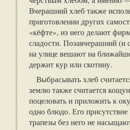
Вчерашний хлеб также исполь
приготовлении других самост
«кёфте», из него делают фир
сладости. Позавчерашний (и с
на улице вешают на ближайшее
держит кур или скотину.
Выбрасывать хлеб считается
землю также считается кощун
поцеловать и приложить к оку
одно блюдо. Его присутствие
трапезы без него не насыщают