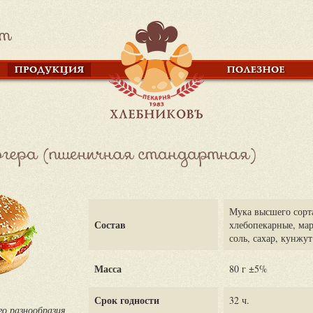
Мука высшего сорт
Состав
хлебопекарные, мар
соль, сахар, кунжут
Масса
80 г ±5%
Срок годности
32 ч.
го разнообразия