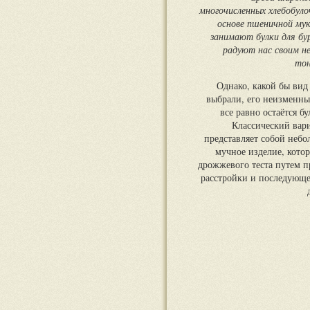
многочисленных хлебобуло
основе пшеничной му
занимают булки для бу
радуют нас своим н
тон
Однако, какой бы вид
выбрали, его неизменн
все равно остаётся бу
Классический вар
представляет собой неб
мучное изделие, котор
дрожжевого теста путем п
расстройки и последующе