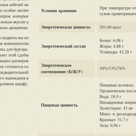
чных изделий на
При температуре от
ки особое место
Условия хранения
сухом проветрива
ргеров, которые
ежным вкусом и
Энергетическая ценность
241,60 ккал
ким ароматом.
 сэндвича вы не
Белки: 6,08 г
ым компонентом
Энергетический состав
Жиры: 4,88 г
лка для бургера.
Углеводы: 43,28 г
иант этой сдобы
ольших размеров
Энергетическое
ое готовится из
10%/13%/76%
соотношение (Б/Ж/У)
редварительной
го выпекания в
духовом шкафу.
Пищевые волокна: 1
Органические кисло
Вода: 18,9 г
Насыщенные жирные
Пищевая ценность
Холестерин: 43 мг
Моно- и дисахариды
Крахмал: 31,7 г
Зола: 0,96 г