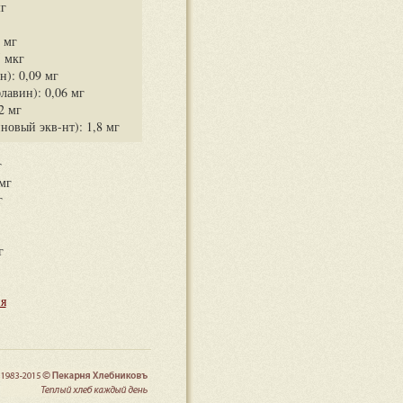
мг
4 мг
5 мкг
): 0,09 мг
лавин): 0,06 мг
2 мг
овый экв-нт): 1,8 мг
г
мг
г
г
я